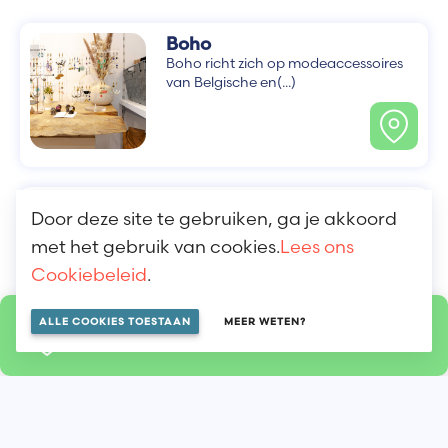
Boho
Boho richt zich op modeaccessoires
van Belgische en(...)
Casse-Croûte du Lido
Door deze site te gebruiken, ga je akkoord
Als broodjeszaak met een gevarieerd
met het gebruik van cookies.
Lees ons
aanbod wilde de(...)
Cookiebeleid
.
ALLE COOKIES TOESTAAN
MEER WETEN?
LOKALISEREN OP DE KAART
Zie andere
shops op de