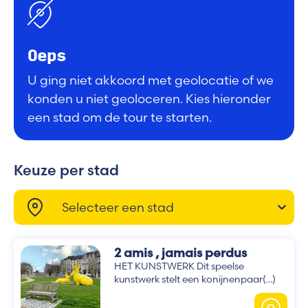
Oeps
U ging niet akkoord met geolocatie of we
konden u niet geoloceren. Kies hieronder
een stad om de tour te starten.
Keuze per stad
Selecteer een stad
2 amis , jamais perdus
HET KUNSTWERK Dit speelse
kunstwerk stelt een konijnenpaar(...)