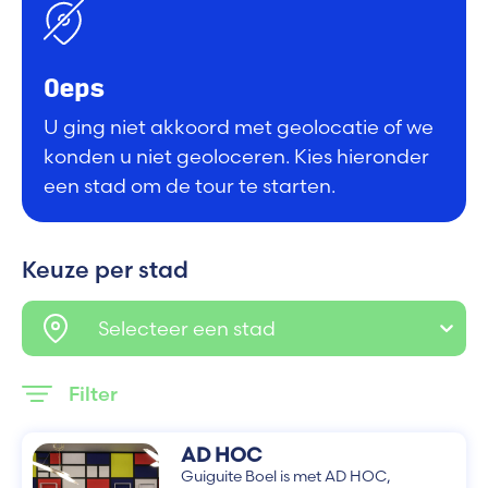
Oeps
U ging niet akkoord met geolocatie of we
konden u niet geoloceren. Kies hieronder
een stad om de tour te starten.
Keuze per stad
Selecteer een stad
Filter
AD HOC
Guiguite Boel is met AD HOC,