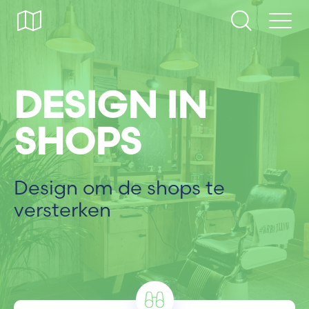
DESIGN IN
SHOPS
Design om de shops te
versterken