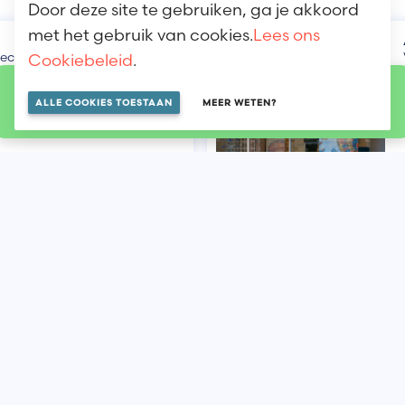
Door deze site te gebruiken, ga je akkoord
met het gebruik van cookies.
Lees ons
ciaalzaak voor(...)
Cookiebeleid
.
LOKALISEREN OP DE KAART
ALLE COOKIES TOESTAAN
MEER WETEN?
Zie andere
shops op de
kaart