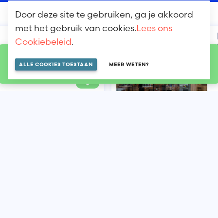
Door deze site te gebruiken, ga je akkoord
met het gebruik van cookies.
Lees ons
Cookiebeleid
.
ciaalzaak voor(...)
LOKALISEREN OP DE KAART
ALLE COOKIES TOESTAAN
MEER WETEN?
Zie andere
shops op de
kaart