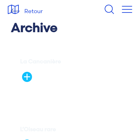
Retour
Archive
La Cancanière
L’Oiseau rare