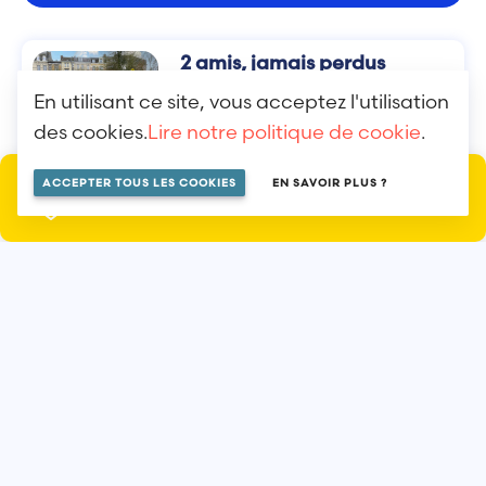
2 amis, jamais perdus
L'ŒUVRE Cette œuvre d’art ludique
En utilisant ce site, vous acceptez l'utilisation
illustre un couple(...)
des cookies.
Lire notre politique de cookie
.
ACCEPTER TOUS LES COOKIES
EN SAVOIR PLUS ?
LOCALISER SUR LA MAP
Fragments
L'œuvre ALI a souhaité ajouter une
note artistique(...)
Voir les autres
installations sur