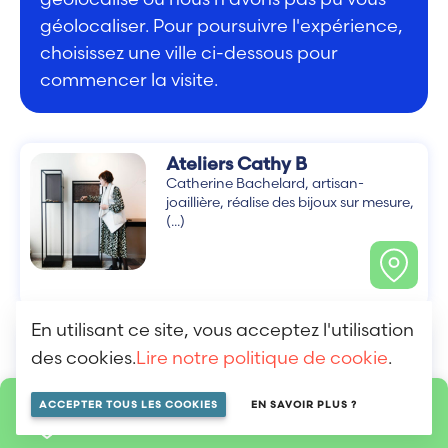
géolocaliser. Pour poursuivre l'expérience,
choisissez une ville ci-dessous pour
commencer la visite.
Ateliers Cathy B
Catherine Bachelard, artisan-
joaillière, réalise des bijoux sur mesure,
(...)
En utilisant ce site, vous acceptez l'utilisation
Cœur de Beurre
des cookies.
Lire notre politique de cookie
.
Dédié au monde de l’enfance, Cœur
de Beurre(...)
ACCEPTER TOUS LES COOKIES
EN SAVOIR PLUS ?
LOCALISER SUR LA MAP