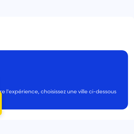
 l'expérience, choisissez une ville ci-dessous
Banc végétalisé