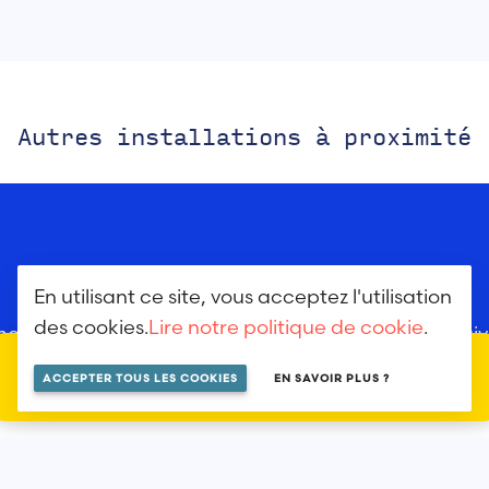
Autres installations à proximité
En utilisant ce site, vous acceptez l'utilisation
des cookies.
Lire notre politique de cookie
.
ous n'avons pas pu vous géolocaliser. Pour poursuivre
LOCALISER SUR LA MAP
ACCEPTER TOUS LES COOKIES
EN SAVOIR PLUS ?