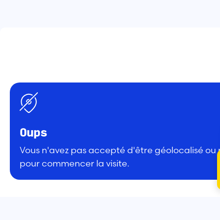
Oups
Vous n'avez pas accepté d'être géolocalisé ou n
pour commencer la visite.
2 amis, jamais perdus