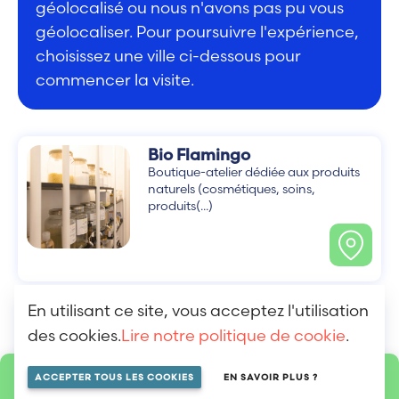
géolocalisé ou nous n'avons pas pu vous
géolocaliser. Pour poursuivre l'expérience,
choisissez une ville ci-dessous pour
commencer la visite.
Bio Flamingo
Boutique-atelier dédiée aux produits
naturels (cosmétiques, soins,
produits(...)
En utilisant ce site, vous acceptez l'utilisation
Ateliers Cathy B
des cookies.
Lire notre politique de cookie
.
Catherine Bachelard, artisan-
joaillière, réalise des bijoux sur mesure,
(...)
ACCEPTER TOUS LES COOKIES
EN SAVOIR PLUS ?
LOCALISER SUR LA MAP