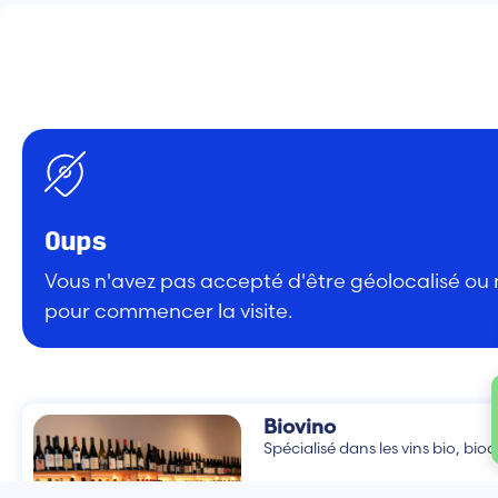
Oups
Vous n'avez pas accepté d'être géolocalisé ou n
pour commencer la visite.
Biovino
Spécialisé dans les vins bio, biod