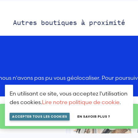
Autres boutiques à proximité
ous n'avons pas pu vous géolocaliser. Pour poursuivre
En utilisant ce site, vous acceptez l'utilisation
des cookies.
Lire notre politique de cookie
.
LOCALISER SUR LA MAP
ACCEPTER TOUS LES COOKIES
EN SAVOIR PLUS ?
ynamiques et naturels,(...)