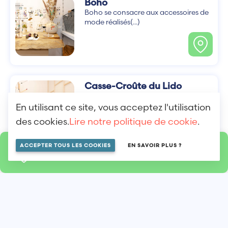
Boho
Boho se consacre aux accessoires de
mode réalisés(...)
Casse-Croûte du Lido
Sandwicherie à l’offre variée, le
Casse-croûte du Lido(...)
En utilisant ce site, vous acceptez l'utilisation
des cookies.
Lire notre politique de cookie
.
ACCEPTER TOUS LES COOKIES
EN SAVOIR PLUS ?
LOCALISER SUR LA MAP
Voir les autres
boutiques sur la
carte